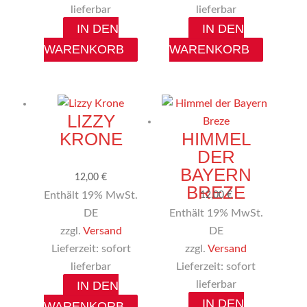
lieferbar
lieferbar
IN DEN
IN DEN
WARENKORB
WARENKORB
LIZZY
KRONE
HIMMEL
DER
BAYERN
12,00
€
BREZE
Enthält 19% MwSt.
12,00
€
DE
Enthält 19% MwSt.
zzgl.
Versand
DE
Lieferzeit: sofort
zzgl.
Versand
lieferbar
Lieferzeit: sofort
IN DEN
lieferbar
IN DEN
WARENKORB