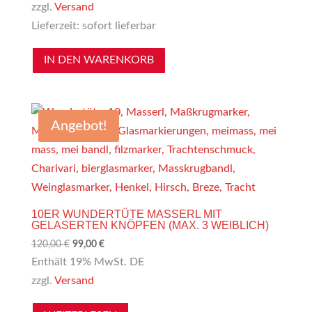
zzgl.
Versand
Lieferzeit: sofort lieferbar
IN DEN WARENKORB
Angebot!
10ER WUNDERTÜTE MASSERL MIT
GELASERTEN KNÖPFEN (MAX. 3 WEIBLICH)
Ursprünglicher
Aktueller
120,00
€
99,00
€
Preis
Preis
Enthält 19% MwSt. DE
war:
ist:
zzgl.
Versand
120,00 €
99,00 €.