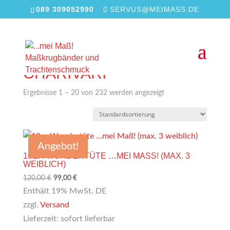
089 309052990
SERVUS@MEIMASS.DE
Start
/
Shop
/ Produkte verschlagwortet mit
„Charivari“
CHARIVARI
Ergebnisse 1 – 20 von 232 werden angezeigt
Angebot!
10ER WUNDERTÜTE …MEI MASS! (MAX. 3 W
EIBLICH)
Ursprünglicher
Aktueller
120,00
€
99,00
€
Preis
Preis
Enthält 19% MwSt. DE
war:
ist:
zzgl.
Versand
120,00 €
99,00 €.
Lieferzeit: sofort lieferbar