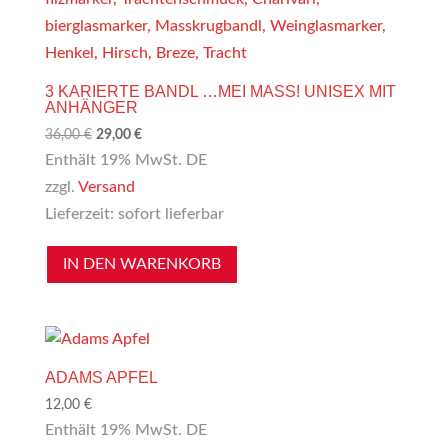
3 KARIERTE BANDL …MEI MASS! UNISEX MIT A
NHÄNGER
Ursprünglicher
Aktueller
36,00
€
29,00
€
Preis
Preis
Enthält 19% MwSt. DE
war:
ist:
zzgl.
Versand
36,00 €
29,00 €.
Lieferzeit: sofort lieferbar
IN DEN WARENKORB
ADAMS APFEL
12,00
€
Enthält 19% MwSt. DE