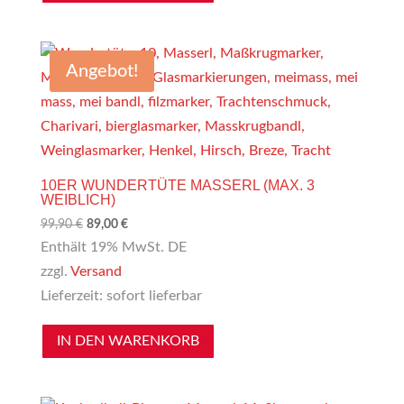
Angebot!
10ER WUNDERTÜTE MASSERL (MAX. 3
WEIBLICH)
Ursprünglicher
Aktueller
99,90
€
89,00
€
Preis
Preis
Enthält 19% MwSt. DE
war:
ist:
zzgl.
Versand
99,90 €
89,00 €.
Lieferzeit: sofort lieferbar
IN DEN WARENKORB