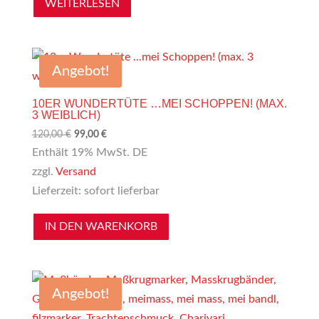
WEITERLESEN
Angebot!
10ER WUNDERTÜTE …MEI SCHOPPEN! (MAX.
3 WEIBLICH)
Ursprünglicher
Aktueller
120,00
€
99,00
€
Preis
Preis
Enthält 19% MwSt. DE
war:
ist:
zzgl.
Versand
120,00 €
99,00 €.
Lieferzeit: sofort lieferbar
IN DEN WARENKORB
Angebot!