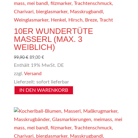
10ER WUNDERTÜTE
MASSERL (MAX. 3
WEIBLICH)
Ursprünglicher
Aktueller
99,90
€
89,00
€
Preis
Preis
Enthält 19% MwSt. DE
war:
ist:
zzgl.
Versand
99,90 €
89,00 €.
Lieferzeit: sofort lieferbar
IN DEN WARENKORB