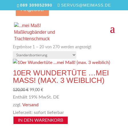
089 309052990
SERVUS@MEIMASS.DE
Angebot!
Angebot!
Start
/
Shop
/ Produkte verschlagwortet mit „mei
bandl“
MEI BANDL
Ergebnisse 1 – 20 von 270 werden angezeigt
10ER WUNDERTÜTE …MEI
MASS! (MAX. 3 WEIBLICH)
Ursprünglicher
Aktueller
120,00
€
99,00
€
Preis
Preis
Enthält 19% MwSt. DE
war:
ist:
zzgl.
Versand
120,00 €
99,00 €.
Lieferzeit: sofort lieferbar
IN DEN WARENKORB