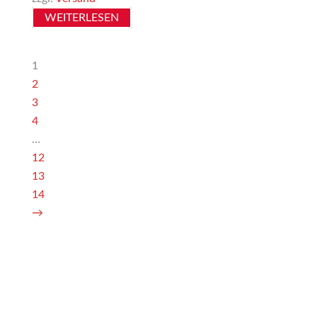
WEITERLESEN
1
2
3
4
…
12
13
14
→