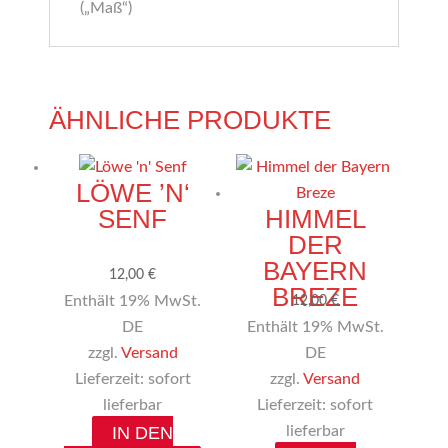
(„Maß“)
ÄHNLICHE PRODUKTE
LÖWE ’N‘
SENF
HIMMEL
DER
BAYERN
12,00
€
BREZE
Enthält 19% MwSt.
12,00
€
DE
Enthält 19% MwSt.
zzgl.
Versand
DE
Lieferzeit: sofort
zzgl.
Versand
lieferbar
Lieferzeit: sofort
IN DEN
lieferbar