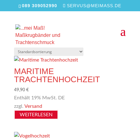
089 309052990
SERVUS@MEIMASS.DE
Start
/ Produkt Länge / 44 cm
44 CM
Alle 2 Ergebnisse werden angezeigt
MARITIME
TRACHTENHOCHZEIT
49,90
€
Enthält 19% MwSt. DE
zzgl.
Versand
WEITERLESEN