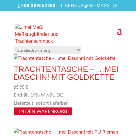
089 309052990
SERVUS@MEIMASS.DE
Start
/ Produkt Farbe / Braun
BRAUN
Alle 16 Ergebnisse werden angezeigt
TRACHTENTASCHE – …MEI
DASCHN! MIT GOLDKETTE
65,90
€
Enthält 19% MwSt. DE
Lieferzeit: sofort lieferbar
IN DEN WARENKORB